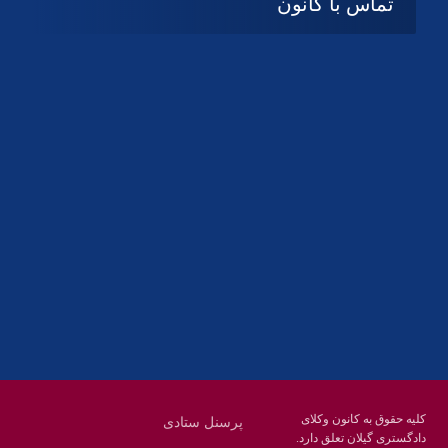
تماس با کانون
آدرس
گیلان ، رشت ، بلوار چمران
تلفکس:
01332858616
01332858617
01332858618
پست الکترونیک:
help@guilanbar.ir
سامانه پیامکی:
90007065
9999584369
کلیه حقوق به کانون وکلای
پرسنل ستادی
دادگستری گیلان تعلق دارد.