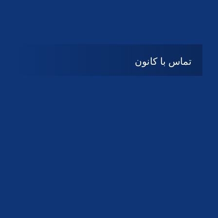
تماس با کانون
آدرس
گیلان ، رشت ، بلوار چمران
تلفکس:
01332858616
01332858617
01332858618
پست الکترونیک:
help@guilanbar.ir
سامانه پیامکی:
90007065
9999584369