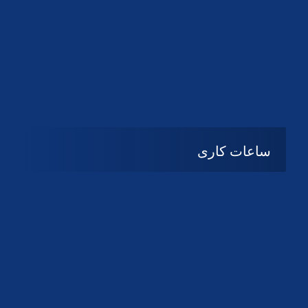
دانلود لوگو کانون
دانلود لوگو کانون
ساعات کاری
شنبه تا چهارشنبه
08:۰۰ تا 14:30
پنج شنبه و جمعه
تعطیل