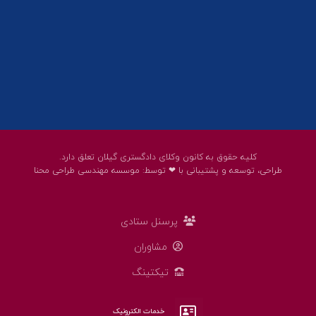
سامانه پیامکی:
90007065
9999584369
کلیه حقوق به کانون وکلای دادگستری گیلان تعلق دارد.
طراحی، توسعه و پشتیبانی با ❤ توسط:
موسسه مهندسی طراحی محنا
پرسنل ستادی
مشاوران
تیکتینگ
پست الکترونیک وکلا
خدمات الکترونیک