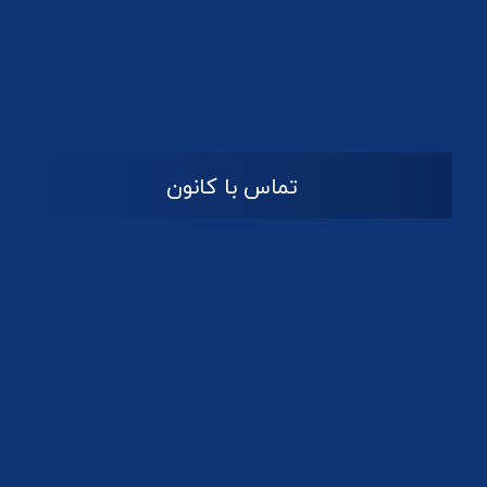
تماس با کانون
آدرس
گیلان ، رشت ، بلوار چمران
تلفکس:
01332858616
01332858617
01332858618
پست الکترونیک:
help@guilanbar.ir