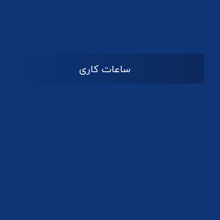
دانلود لوگو کانون
ساعات کاری
08:۰۰ تا 14:30
شنبه تا چهارشنبه
تعطیل
پنج شنبه و جمعه