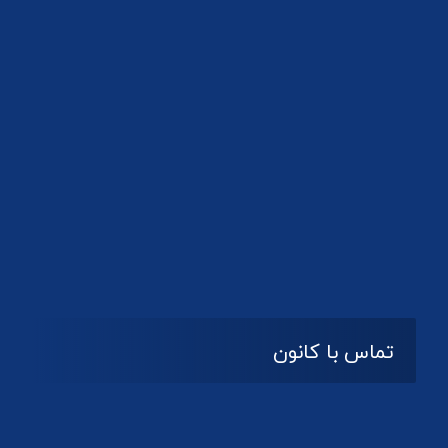
تعطیل
پنج شنبه و جمعه
تماس با کانون
آدرس
گیلان ، رشت ، بلوار چمران