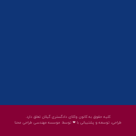
تلفکس:
01332858616
01332858617
01332858618
پست الکترونیک:
help@guilanbar.ir
سامانه پیامکی:
90007065
9999584369
کلیه حقوق به کانون وکلای دادگستری گیلان تعلق دارد.
طراحی، توسعه و پشتیبانی با ❤ توسط:
موسسه مهندسی طراحی محنا