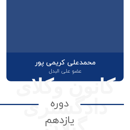
محمدعلی کریمی پور
عضو علی البدل
کانون وکلای
دادگستری
دوره
یازدهم
گیلان