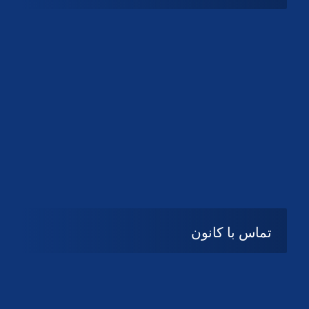
شنبه تا چهارشنبه
08:۰۰ تا 14:30
پنج شنبه و جمعه
تعطیل
تماس با کانون
آدرس
گیلان ، رشت ، بلوار چمران