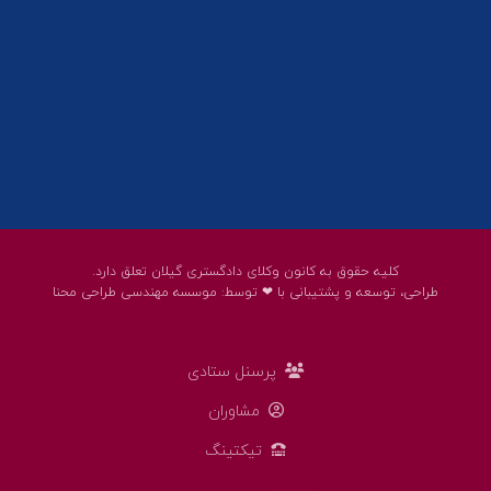
help@guilanbar.ir
سامانه پیامکی:
90007065
9999584369
کلیه حقوق به کانون وکلای دادگستری گیلان تعلق دارد.
طراحی، توسعه و پشتیبانی با ❤ توسط:
موسسه مهندسی طراحی محنا
پرسنل ستادی
مشاوران
تیکتینگ
پست الکترونیک وکلا