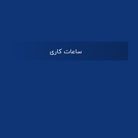
دانلود لوگو کانون
ساعات کاری
08:۰۰ تا 14:30
شنبه تا چهارشنبه
تعطیل
پنج شنبه و جمعه