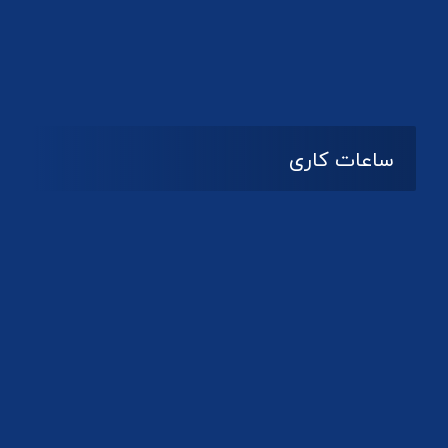
دانلود لوگو کانون
ساعات کاری
08:۰۰ تا 14:30
شنبه تا چهارشنبه
تعطیل
پنج شنبه و جمعه