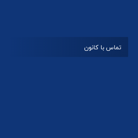
تماس با کانون
آدرس
گیلان ، رشت ، بلوار چمران
تلفکس:
01332858616
01332858617
01332858618
پست الکترونیک:
help@guilanbar.ir
سامانه پیامکی: