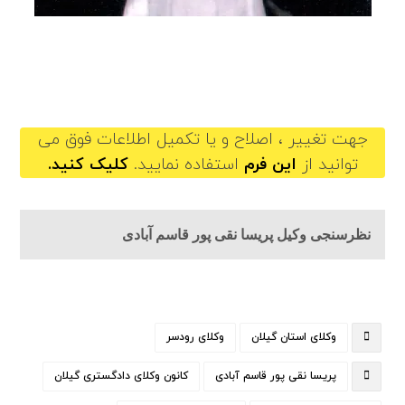
parisanaghipour@gilb.ir
جهت تغییر ، اصلاح و یا تکمیل اطلاعات فوق می
توانید از
این فرم
استفاده نمایید.
کلیک کنید.
نظرسنجی وکیل پریسا نقی پور قاسم آبادی
وکلای استان گیلان
وکلای رودسر
پریسا نقی پور قاسم آبادی
کانون وکلای دادگستری گیلان