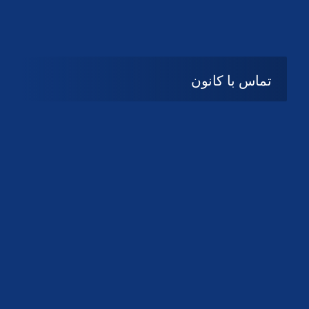
تماس با کانون
آدرس
گیلان ، رشت ، بلوار چمران
تلفکس:
01332858616
01332858617
01332858618
پست الکترونیک:
help@guilanbar.ir
سامانه پیامکی:
90007065
9999584369