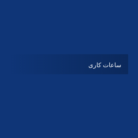
دانلود لوگو کانون
دانلود لوگو کانون
ساعات کاری
شنبه تا چهارشنبه
08:۰۰ تا 14:30
پنج شنبه و جمعه
تعطیل