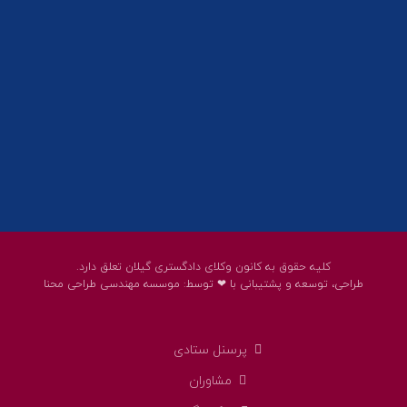
پست الکترونیک:
help@guilanbar.ir
سامانه پیامکی:
90007065
9999584369
کلیه حقوق به کانون وکلای دادگستری گیلان تعلق دارد.
طراحی، توسعه و پشتیبانی با ❤ توسط:
موسسه مهندسی طراحی محنا
پرسنل ستادی
مشاوران