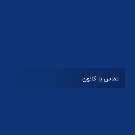
تماس با کانون
آدرس
گیلان ، رشت ، بلوار چمران
تلفکس:
01332858616
01332858617
01332858618