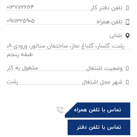
0137726164
تلفن دفتر کار
09111325905
تلفن همراه
نشانی
رشت، گلسار، گلباغ نماز، ساختمان سناتور، ورودی A،
طبقه پنجم
مشغول به کار
وضعیت اشتغال
رشت
شهر محل اشتغال
تماس با تلفن همراه
تماس با تلفن دفتر