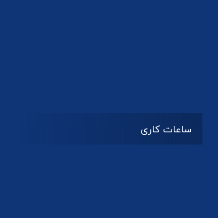
دانلود لوگو کانون
ساعات کاری
08:۰۰ تا 14:30
شنبه تا چهارشنبه
تعطیل
پنج شنبه و جمعه