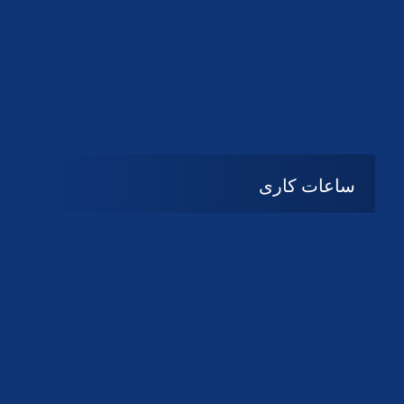
دانلود لوگو کانون
دانلود لوگو کانون
ساعات کاری
شنبه تا چهارشنبه
08:۰۰ تا 14:30
پنج شنبه و جمعه
تعطیل