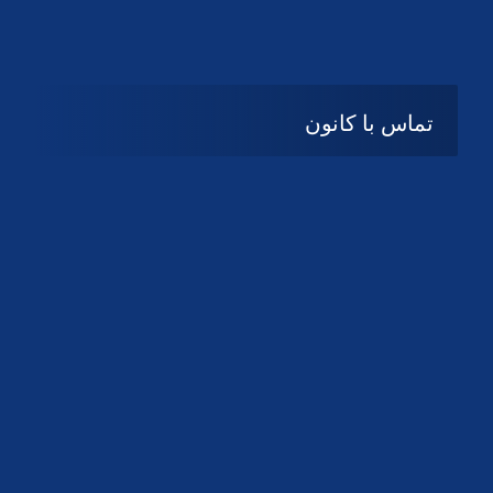
تماس با کانون
آدرس
گیلان ، رشت ، بلوار چمران
تلفکس:
01332858616
01332858617
01332858618
پست الکترونیک:
help@guilanbar.ir
سامانه پیامکی:
90007065
9999584369