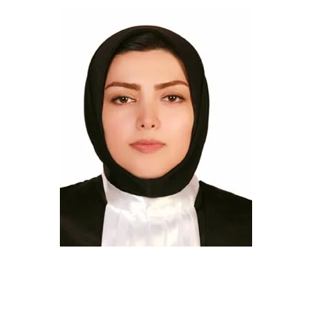
elhamporalisefat@gilb.ir