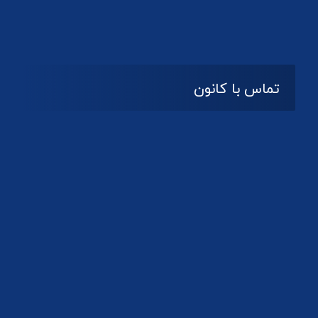
تماس با کانون
آدرس
گیلان ، رشت ، بلوار چمران
تلفکس:
01332858616
01332858617
01332858618
پست الکترونیک:
help@guilanbar.ir
سامانه پیامکی:
90007065