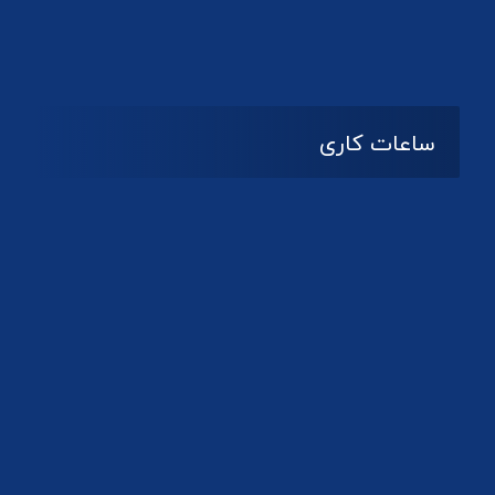
دانلود لوگو کانون
ساعات کاری
08:۰۰ تا 14:30
شنبه تا چهارشنبه
تعطیل
پنج شنبه و جمعه