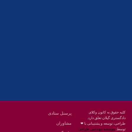
آدرس
گیلان ، رشت ، بلوار چمران
تلفکس:
01332858616
01332858617
01332858618
پست الکترونیک:
help@guilanbar.ir
سامانه پیامکی:
90007065
9999584369
کلیه حقوق به کانون وکلای
پرسنل ستادی
دادگستری گیلان تعلق دارد.
مشاوران
طراحی، توسعه و پشتیبانی با ❤
توسط:
موسسه مهندسی طراحی