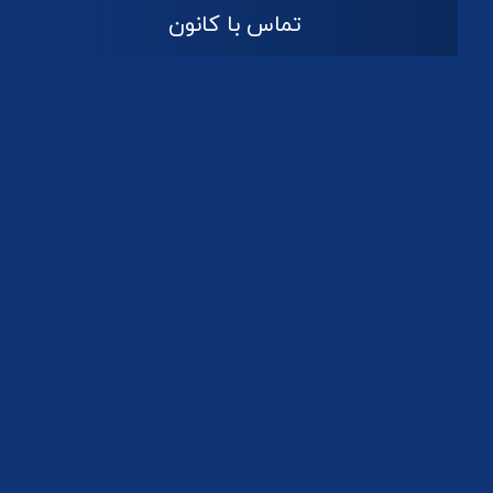
تماس با کانون
آدرس
گیلان ، رشت ، بلوار چمران
تلفکس:
01332858616
01332858617
01332858618
پست الکترونیک:
help@guilanbar.ir
سامانه پیامکی:
90007065
9999584369