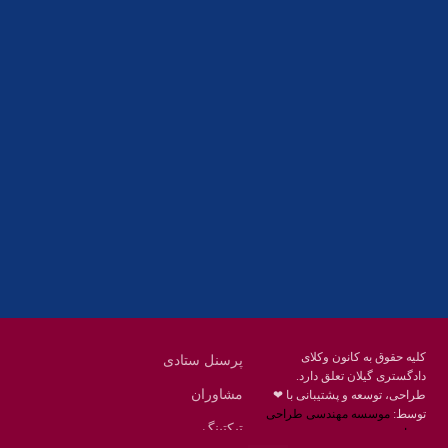
آدرس
گیلان ، رشت ، بلوار چمران
تلفکس:
01332858616
01332858617
01332858618
پست الکترونیک:
help@guilanbar.ir
سامانه پیامکی:
90007065
9999584369
کلیه حقوق به کانون وکلای
پرسنل ستادی
دادگستری گیلان تعلق دارد.
مشاوران
طراحی، توسعه و پشتیبانی با ❤
توسط:
موسسه مهندسی طراحی
تیکتینگ
محنا