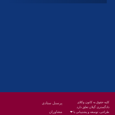
آدرس
گیلان ، رشت ، بلوار چمران
تلفکس:
01332858616
01332858617
01332858618
پست الکترونیک:
help@guilanbar.ir
سامانه پیامکی:
90007065
9999584369
کلیه حقوق به کانون وکلای
پرسنل ستادی
دادگستری گیلان تعلق دارد.
مشاوران
طراحی، توسعه و پشتیبانی با ❤