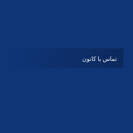
تماس با کانون
آدرس
گیلان ، رشت ، بلوار چمران
تلفکس:
01332858616
01332858617
01332858618
پست الکترونیک:
help@guilanbar.ir