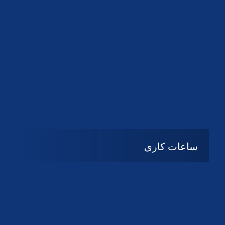
دانلود لوگو کانون
دانلود لوگو کانون
ساعات کاری
شنبه تا چهارشنبه
08:۰۰ تا 14:30
پنج شنبه و جمعه
تعطیل