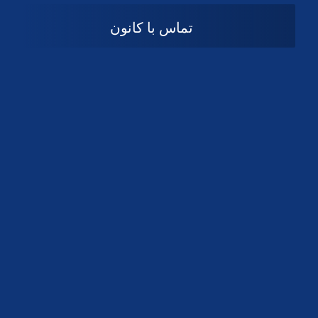
تماس با کانون
آدرس
گیلان ، رشت ، بلوار چمران
تلفکس:
01332858616
01332858617
01332858618
پست الکترونیک:
help@guilanbar.ir
سامانه پیامکی:
90007065
9999584369