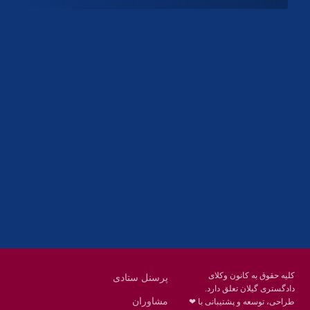
آدرس
گیلان ، رشت ، بلوار چمران
تلفکس:
01332858616
01332858617
01332858618
پست الکترونیک:
help@guilanbar.ir
سامانه پیامکی:
90007065
9999584369
کلیه حقوق به کانون وکلای
پرسنل ستادی
دادگستری گیلان تعلق دارد.
مشاوران
طراحی، توسعه و پشتیبانی با ❤