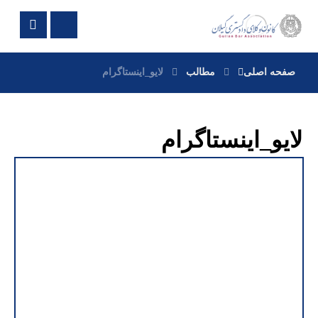
صفحه اصلی
مطالب
لایو_اینستاگرام
لایو_اینستاگرام