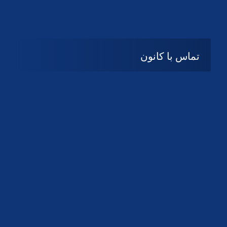
تماس با کانون
آدرس
گیلان ، رشت ، بلوار چمران
تلفکس:
01332858616
01332858617
01332858618
پست الکترونیک:
help@guilanbar.ir
سامانه پیامکی:
90007065
9999584369