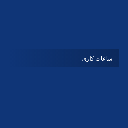
دانلود لوگو کانون
دانلود لوگو کانون
ساعات کاری
شنبه تا چهارشنبه
08:۰۰ تا 14:30
پنج شنبه و جمعه
تعطیل