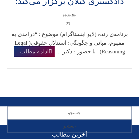
دادگستری گیلان برگزار می‌کند:
1400-10-
23
برنامه‌ی زنده (لایو اینستاگرام) موضوع : “درآمدی به
مفهوم، مبانی و چگونگی: استدلال حقوقی( Legal
Reasoning)” با حضور : دکتر ...
ادامه مطلب
آخرین مطالب