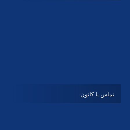
شنبه تا چهارشنبه
08:۰۰ تا 14:30
پنج شنبه و جمعه
تعطیل
تماس با کانون
آدرس
گیلان ، رشت ، بلوار چمران
تلفکس:
01332858616