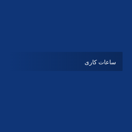
دانلود لوگو کانون
دانلود لوگو کانون
ساعات کاری
شنبه تا چهارشنبه
08:۰۰ تا 14:30
پنج شنبه و جمعه
تعطیل