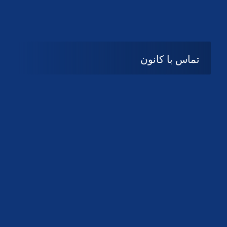
تماس با کانون
آدرس
گیلان ، رشت ، بلوار چمران
تلفکس:
01332858616
01332858617
01332858618
پست الکترونیک:
help@guilanbar.ir
سامانه پیامکی:
90007065
9999584369