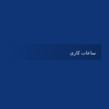
دانلود لوگو کانون
دانلود لوگو کانون
ساعات کاری
شنبه تا چهارشنبه
08:۰۰ تا 14:30
پنج شنبه و جمعه
تعطیل