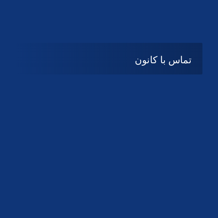
تماس با کانون
آدرس
گیلان ، رشت ، بلوار چمران
تلفکس:
01332858616
01332858617
01332858618
پست الکترونیک:
help@guilanbar.ir
سامانه پیامکی:
90007065
9999584369