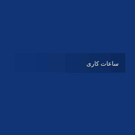
دانلود لوگو کانون
دانلود لوگو کانون
ساعات کاری
شنبه تا چهارشنبه
08:۰۰ تا 14:30
پنج شنبه و جمعه
تعطیل