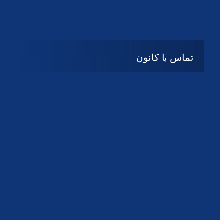
تماس با کانون
آدرس
گیلان ، رشت ، بلوار چمران
تلفکس:
01332858616
01332858617
01332858618
پست الکترونیک:
help@guilanbar.ir
سامانه پیامکی:
90007065
9999584369