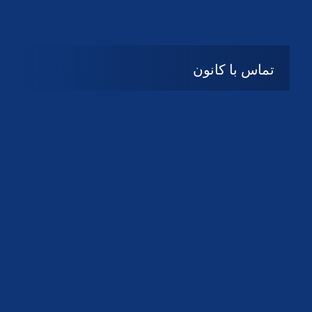
تماس با کانون
آدرس
گیلان ، رشت ، بلوار چمران
تلفکس:
01332858616
01332858617
01332858618
پست الکترونیک:
help@guilanbar.ir
سامانه پیامکی:
90007065
9999584369