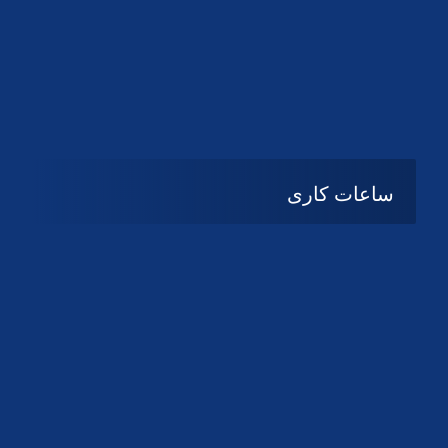
دانلود لوگو کانون
دانلود لوگو کانون
ساعات کاری
شنبه تا چهارشنبه
08:۰۰ تا 14:30
پنج شنبه و جمعه
تعطیل