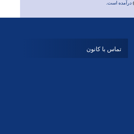
درآمده است.
تماس با کانون
آدرس
گیلان ، رشت ، بلوار چمران
تلفکس:
01332858616
01332858617
01332858618
پست الکترونیک:
help@guilanbar.ir
سامانه پیامکی:
90007065