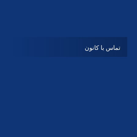
تماس با کانون
آدرس
گیلان ، رشت ، بلوار چمران
تلفکس:
01332858616
01332858617
01332858618
پست الکترونیک:
help@guilanbar.ir
سامانه پیامکی:
90007065