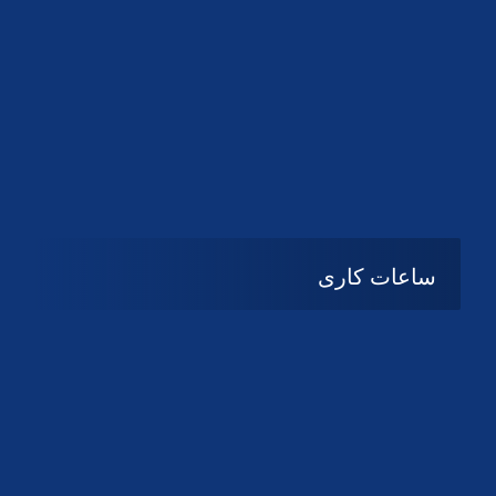
دانلود لوگو کانون
دانلود لوگو کانون
ساعات کاری
شنبه تا چهارشنبه
08:۰۰ تا 14:30
پنج شنبه و جمعه
تعطیل