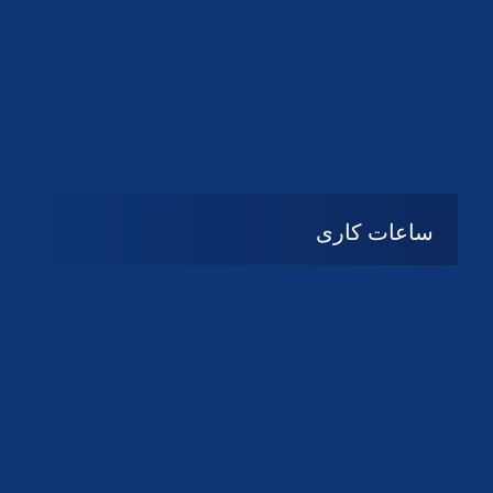
دانلود لوگو کانون
دانلود لوگو کانون
ساعات کاری
شنبه تا چهارشنبه
08:۰۰ تا 14:30
پنج شنبه و جمعه
تعطیل