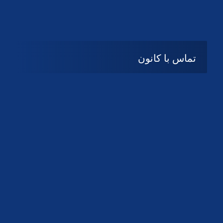
تماس با کانون
آدرس
گیلان ، رشت ، بلوار چمران
تلفکس:
01332858616
01332858617
01332858618
پست الکترونیک:
help@guilanbar.ir
سامانه پیامکی:
90007065
9999584369