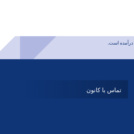
رآمده است.
تماس با کانون
آدرس
گیلان ، رشت ، بلوار چمران
تلفکس: