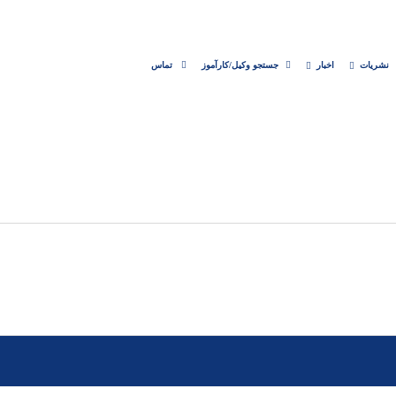
نشریات
اخبار
جستجو وکیل/کارآموز
تماس