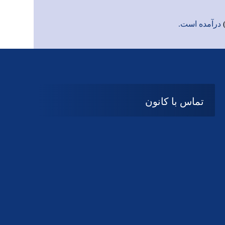
درآمده است.
تماس با کانون
آدرس
گیلان ، رشت ، بلوار چمران
تلفکس:
01332858616
01332858617
01332858618
پست الکترونیک:
help@guilanbar.ir