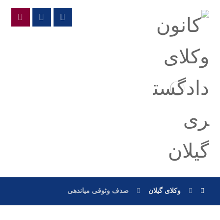
وکلای گیلان
صدف وثوقی میاندهی