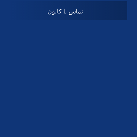
تماس با کانون
آدرس
گیلان ، رشت ، بلوار چمران
تلفکس:
01332858616
01332858617
01332858618
پست الکترونیک:
help@guilanbar.ir
سامانه پیامکی:
90007065
9999584369