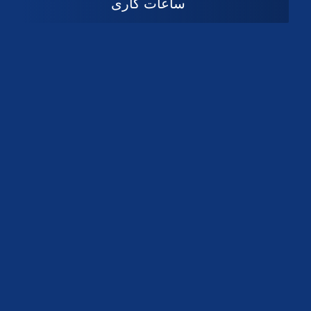
ساعات کاری
08:۰۰ تا 14:30
شنبه تا چهارشنبه
تعطیل
پنج شنبه و جمعه