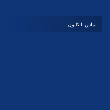
تماس با کانون
آدرس
گیلان ، رشت ، بلوار چمران
تلفکس:
01332858616
01332858617
01332858618
پست الکترونیک:
help@guilanbar.ir
سامانه پیامکی:
90007065
9999584369