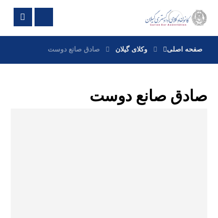
صفحه اصلی
وکلای گیلان
صادق صانع دوست
صادق صانع دوست