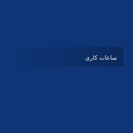
دانلود لوگو کانون
دانلود لوگو کانون
ساعات کاری
شنبه تا چهارشنبه
08:۰۰ تا 14:30
پنج شنبه و جمعه
تعطیل