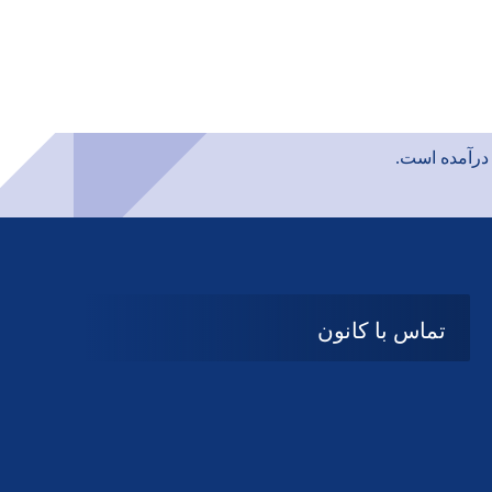
رآمده است.
تماس با کانون
آدرس
گیلان ، رشت ، بلوار چمران
تلفکس: