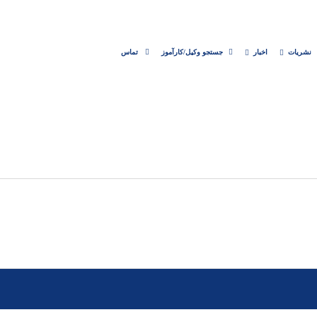
نشریات
اخبار
جستجو وکیل/کارآموز
تماس