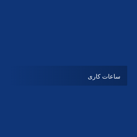
دانلود لوگو کانون
دانلود لوگو کانون
ساعات کاری
شنبه تا چهارشنبه
08:۰۰ تا 14:30
پنج شنبه و جمعه
تعطیل