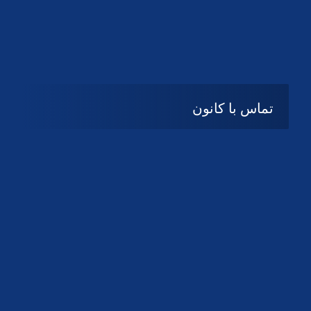
تماس با کانون
آدرس
گیلان ، رشت ، بلوار چمران
تلفکس:
01332858616
01332858617
01332858618
پست الکترونیک:
help@guilanbar.ir
سامانه پیامکی:
90007065