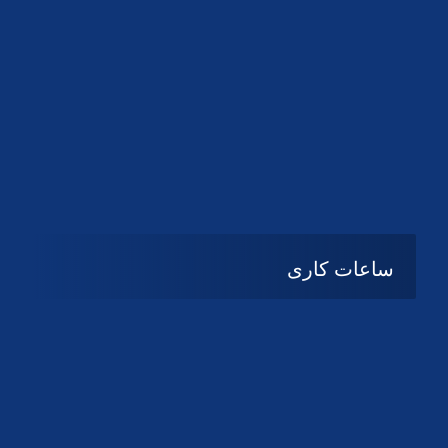
دانلود لوگو کانون
دانلود لوگو کانون
ساعات کاری
شنبه تا چهارشنبه
08:۰۰ تا 14:30
پنج شنبه و جمعه
تعطیل