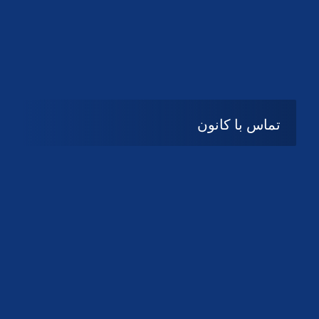
تماس با کانون
آدرس
گیلان ، رشت ، بلوار چمران
تلفکس:
01332858616
01332858617
01332858618
پست الکترونیک:
help@guilanbar.ir