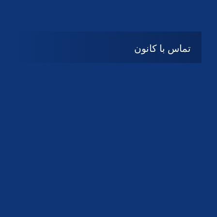
تماس با کانون
آدرس
گیلان ، رشت ، بلوار چمران
تلفکس:
01332858616
01332858617
01332858618
پست الکترونیک:
help@guilanbar.ir
سامانه پیامکی:
90007065
9999584369