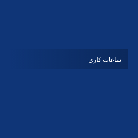
دانلود لوگو کانون
دانلود لوگو کانون
ساعات کاری
شنبه تا چهارشنبه
08:۰۰ تا 14:30
پنج شنبه و جمعه
تعطیل