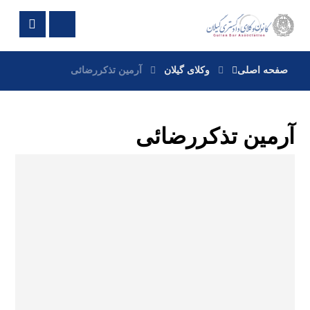
صفحه اصلی
وکلای گیلان
آرمین تذکررضائی
آرمین تذکررضائی