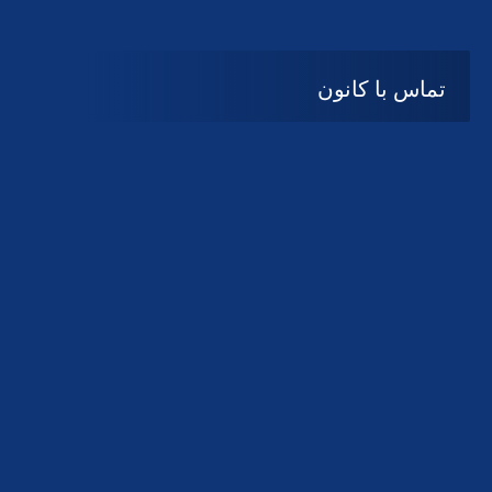
تماس با کانون
آدرس
گیلان ، رشت ، بلوار چمران
تلفکس:
01332858616
01332858617
01332858618
پست الکترونیک:
help@guilanbar.ir
سامانه پیامکی:
90007065
9999584369