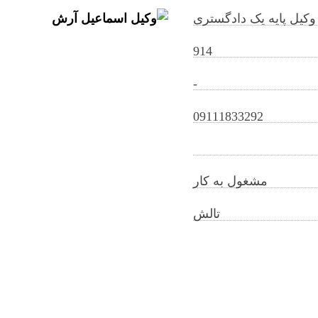
وکیل پایه یک دادگستری
914
-
esmaeelarash@gilb.ir
09111833292
مشغول به کار
تالش