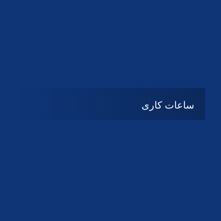
دانلود لوگو کانون
ساعات کاری
08:۰۰ تا 14:30
شنبه تا چهارشنبه
تعطیل
پنج شنبه و جمعه