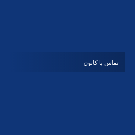
تماس با کانون
آدرس
گیلان ، رشت ، بلوار چمران
تلفکس:
01332858616
01332858617
01332858618
پست الکترونیک: