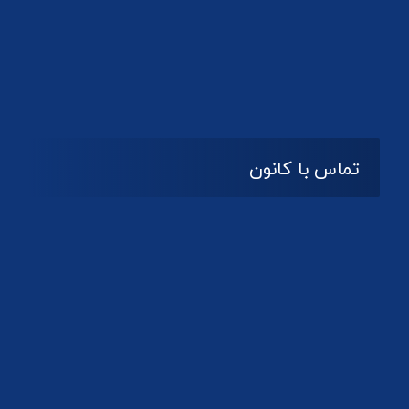
تماس با کانون
آدرس
گیلان ، رشت ، بلوار چمران
تلفکس:
01332858616
01332858617
01332858618
پست الکترونیک:
help@guilanbar.ir