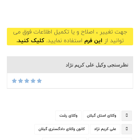
alikarimnezhad@gilb.ir
جهت تغییر ، اصلاح و یا تکمیل اطلاعات فوق می
توانید از
این فرم
استفاده نمایید.
کلیک کنید.
نظرسنجی وکیل علی کریم نژاد
وکلای استان گیلان
وکلای رشت
علی کریم نژاد
کانون وکلای دادگستری گیلان