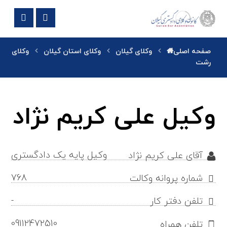
صفحه اصلی
وکلای گیلان
وکلای استان گیلان
وکلای
رشت
وکیل علی کریم نژاد
وکیل پایه یک دادگستری
آقای علی کریم نژاد
768
شماره پروانه وکالت
-
تلفن دفتر کار
09112472510
تلفن همراه