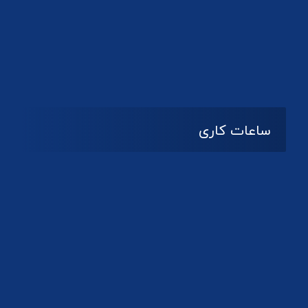
دانلود لوگو کانون
ساعات کاری
08:۰۰ تا 14:30
شنبه تا چهارشنبه
تعطیل
پنج شنبه و جمعه