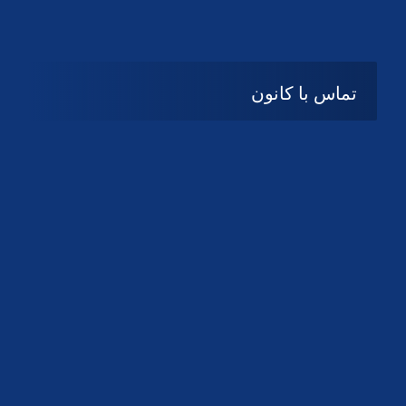
تماس با کانون
آدرس
گیلان ، رشت ، بلوار چمران
تلفکس:
01332858616
01332858617
01332858618
پست الکترونیک:
help@guilanbar.ir
سامانه پیامکی:
90007065
9999584369