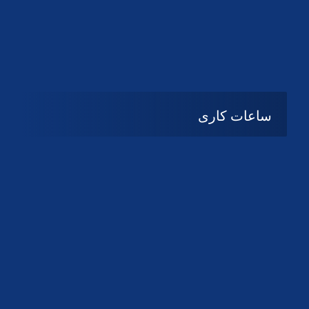
دانلود لوگو کانون
دانلود لوگو کانون
ساعات کاری
08:۰۰ تا 14:30
شنبه تا چهارشنبه
تعطیل
پنج شنبه و جمعه