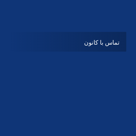
تماس با کانون
آدرس
گیلان ، رشت ، بلوار چمران
تلفکس:
01332858616
01332858617
01332858618
پست الکترونیک:
help@guilanbar.ir
سامانه پیامکی:
90007065
9999584369