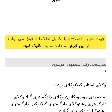
seysdmehdimousavi@gilb.ir
جهت تغییر ، اصلاح و یا تکمیل اطلاعات فوق می توانید
از
این فرم
استفاده نمایید.
کلیک کنید.
نظرسنجی وکیل سیدمهدی موسوی
وکلای استان گیلان
وکلای رشت
سیدمهدی موسوی
کانون وکلای دادگستری گیلان
وکلای
دادگستری رشت
وکلای دادگستری گیلان
وکیل دادگستری
رشت
وکیل دادگستری گیلان