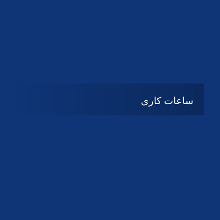
دانلود لوگو کانون
دانلود لوگو کانون
ساعات کاری
08:۰۰ تا 14:30
شنبه تا چهارشنبه
تعطیل
پنج شنبه و جمعه