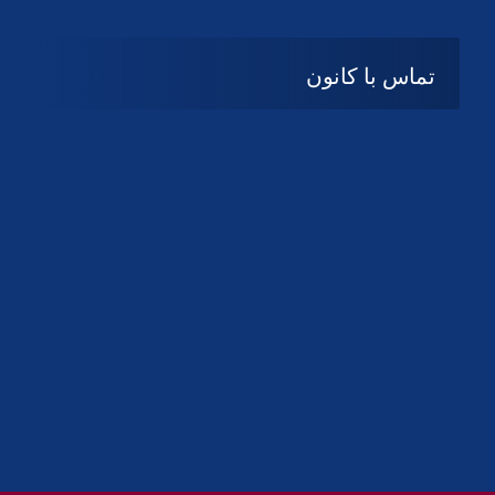
تماس با کانون
آدرس
گیلان ، رشت ، بلوار چمران
تلفکس:
01332858616
01332858617
01332858618
پست الکترونیک:
help@guilanbar.ir
سامانه پیامکی:
90007065
9999584369