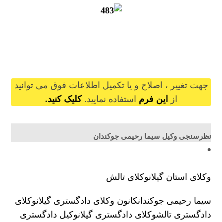
simarahimii@gilb.ir
جهت تغییر ، اصلاح و یا تکمیل اطلاعات فوق می توانید
از
این فرم
استفاده نمایید.
کلیک کنید.
نظرسنجی وکیل سیما رحیمی جوکندان
وکلای استان گیلان
وکلای تالش
سیما رحیمی جوکندان
کانون وکلای دادگستری گیلان
وکلای
دادگستری تالش
وکلای دادگستری گیلان
وکیل دادگستری