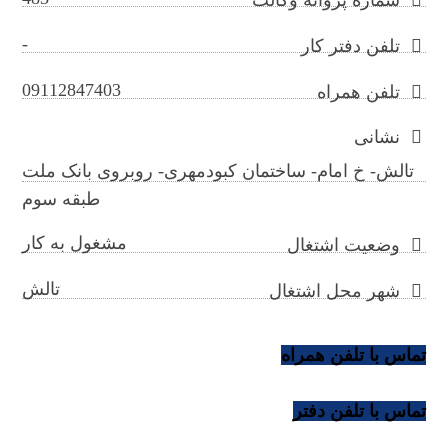
-
تلفن دفتر کار
09112847403
تلفن همراه
نشانی
تالش- خ امام- ساختمان کبودمهری- روبروی بانک ملت
طبقه سوم
مشغول به کار
وضعیت اشتغال
تالش
شهر محل اشتغال
تماس با تلفن همراه
تماس با تلفن دفتر