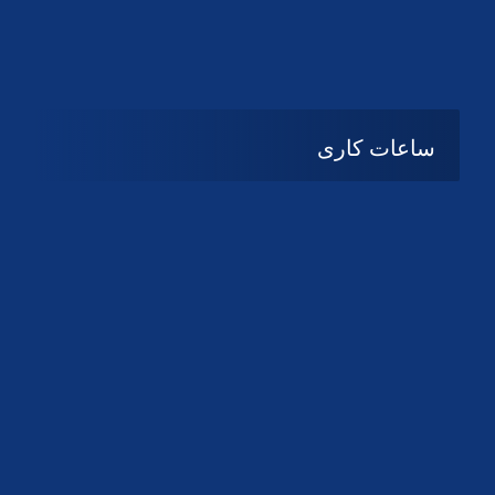
دانلود لوگو کانون
دانلود لوگو کانون
ساعات کاری
08:۰۰ تا 14:30
شنبه تا چهارشنبه
تعطیل
پنج شنبه و جمعه