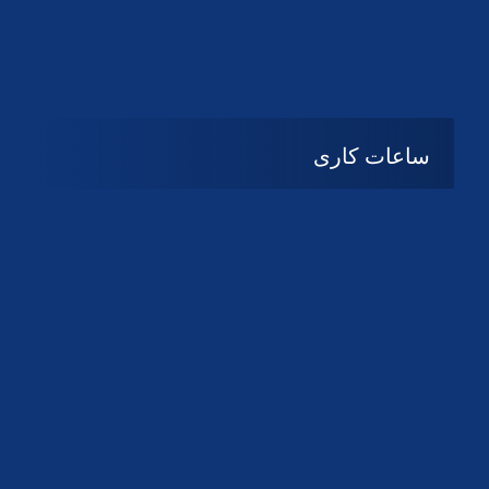
دانلود لوگو کانون
دانلود لوگو کانون
ساعات کاری
08:۰۰ تا 14:30
شنبه تا چهارشنبه
تعطیل
پنج شنبه و جمعه