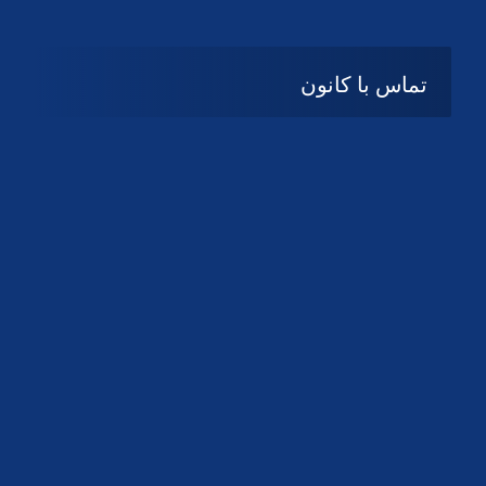
تماس با کانون
آدرس
گیلان ، رشت ، بلوار چمران
تلفکس:
01332858616
01332858617
01332858618
پست الکترونیک:
help@guilanbar.ir
سامانه پیامکی:
90007065
9999584369