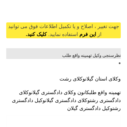
tahminehvaghetahab@gilb.ir
جهت تغییر ، اصلاح و یا تکمیل اطلاعات فوق می توانید
از
این فرم
استفاده نمایید.
کلیک کنید.
نظرسنجی وکیل تهمینه واقع طلب
وکلای استان گیلان
وکلای رشت
تهمینه واقع طلب
کانون وکلای دادگستری گیلان
وکلای
دادگستری رشت
وکلای دادگستری گیلان
وکیل دادگستری
رشت
وکیل دادگستری گیلان