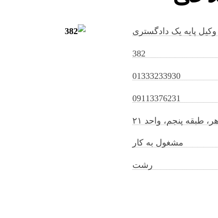
وکیل پایه یک دادگستری
382
01333233930
armannematisalahi@gilb.ir
09113376231
، طبقه پنجم، واحد ۲۱
مشغول به کار
رشت