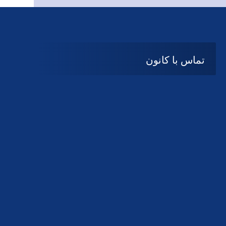
تماس با کانون
آدرس
گیلان ، رشت ، بلوار چمران
تلفکس:
01332858616
01332858617
01332858618
پست الکترونیک:
help@guilanbar.ir
سامانه پیامکی:
90007065
9999584369