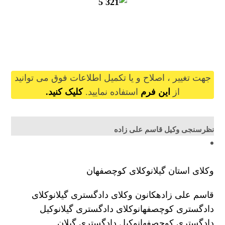
ghasemalizadeh@gilb.ir
جهت تغییر ، اصلاح و یا تکمیل اطلاعات فوق می توانید
از
این فرم
استفاده نمایید.
کلیک کنید.
نظرسنجی وکیل قاسم علی زاده
وکلای استان گیلان
وکلای کوچصفهان
قاسم علی زاده
کانون وکلای دادگستری گیلان
وکلای
دادگستری کوچصفهان
وکلای دادگستری گیلان
وکیل
دادگستری کوچصفهان
وکیل دادگستری گیلان