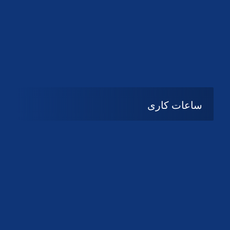
دانلود لوگو کانون
دانلود لوگو کانون
ساعات کاری
08:۰۰ تا 14:30
شنبه تا چهارشنبه
تعطیل
پنج شنبه و جمعه