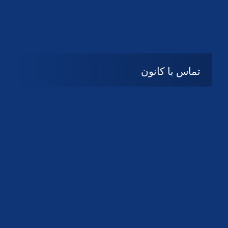
تماس با کانون
آدرس
گیلان ، رشت ، بلوار چمران
تلفکس:
01332858616
01332858617
01332858618
پست الکترونیک:
help@guilanbar.ir
سامانه پیامکی:
90007065
9999584369