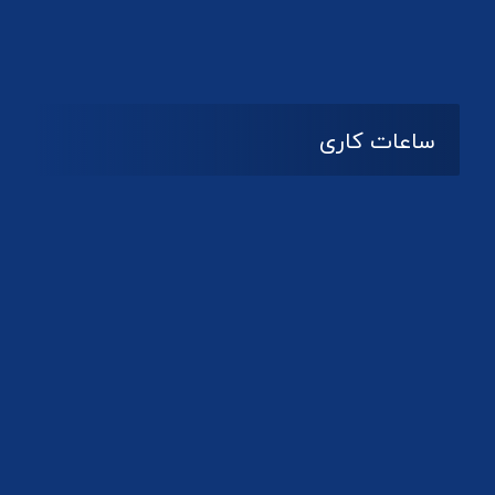
دانلود لوگو کانون
ساعات کاری
08:۰۰ تا 14:30
شنبه تا چهارشنبه
تعطیل
پنج شنبه و جمعه