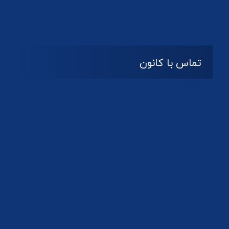
تماس با کانون
آدرس
گیلان ، رشت ، بلوار چمران
تلفکس:
01332858616
01332858617
01332858618
پست الکترونیک:
help@guilanbar.ir
سامانه پیامکی:
90007065