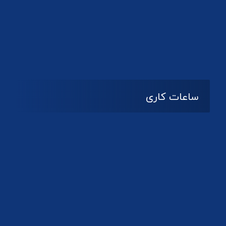
دانلود لوگو کانون
ساعات کاری
08:۰۰ تا 14:30
شنبه تا چهارشنبه
تعطیل
پنج شنبه و جمعه