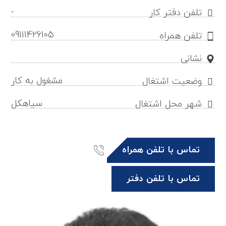
-
تلفن دفتر کار
09111426105
تلفن همراه
نشانی
مشغول به کار
وضعیت اشتغال
سیاهکل
شهر محل اشتغال
تماس با تلفن همراه
تماس با تلفن دفتر