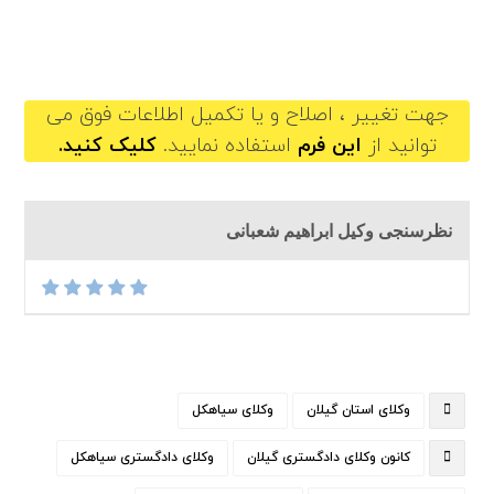
ebrashimshabani@gilb.ir
جهت تغییر ، اصلاح و یا تکمیل اطلاعات فوق می
توانید از
این فرم
استفاده نمایید.
کلیک کنید.
نظرسنجی وکیل ابراهیم شعبانی
وکلای استان گیلان
وکلای سیاهکل
کانون وکلای دادگستری گیلان
وکلای دادگستری سیاهکل