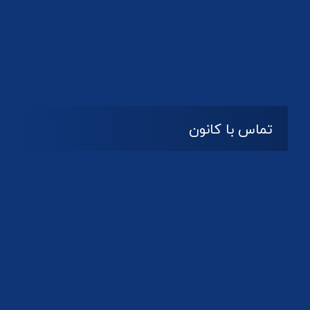
تماس با کانون
آدرس
گیلان ، رشت ، بلوار چمران
تلفکس:
01332858616
01332858617
01332858618
پست الکترونیک:
help@guilanbar.ir