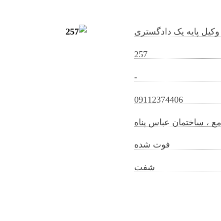
وکیل پایه یک دادگستری
257
-
tayeberamezani@gilb.ir
09112374406
 ، ساختمان عباس پناه
فوت شده
شفت