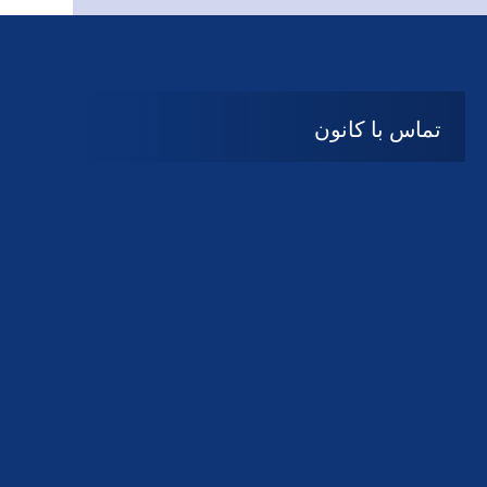
تماس با کانون
آدرس
گیلان ، رشت ، بلوار چمران
تلفکس:
01332858616
01332858617
01332858618
پست الکترونیک:
help@guilanbar.ir
سامانه پیامکی:
90007065
9999584369