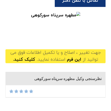
تماس با تلفن دفتر
motaharehsarpanahsourkoohi@gilb.ir
جهت تغییر ، اصلاح و یا تکمیل اطلاعات فوق می
توانید از
این فرم
استفاده نمایید.
کلیک کنید.
نظرسنجی وکیل مطهره سرپناه سورکوهی