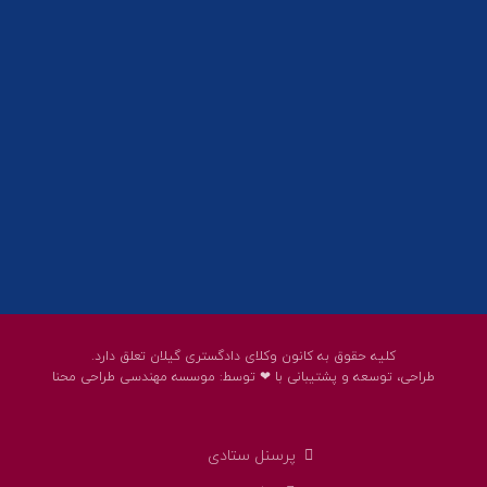
01332858617
01332858618
پست الکترونیک:
help@guilanbar.ir
سامانه پیامکی:
90007065
9999584369
کلیه حقوق به کانون وکلای دادگستری گیلان تعلق دارد.
طراحی، توسعه و پشتیبانی با ❤ توسط:
موسسه مهندسی طراحی محنا
پرسنل ستادی