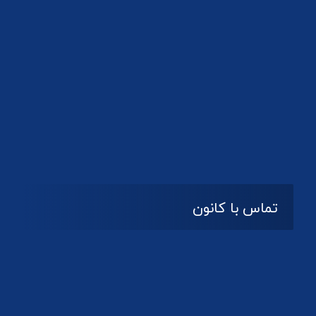
تماس با کانون
آدرس
گیلان ، رشت ، بلوار چمران
تلفکس:
01332858616