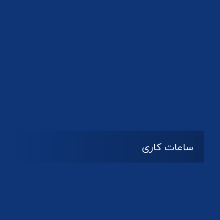
دانلود لوگو کانون
ساعات کاری
08:۰۰ تا 14:30
شنبه تا چهارشنبه
تعطیل
پنج شنبه و جمعه