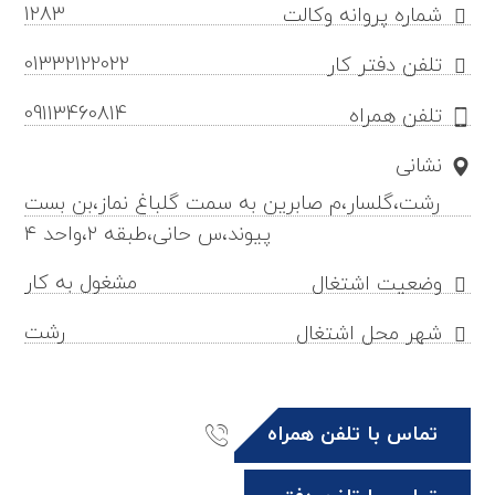
1283
شماره پروانه وکالت
01332122022
تلفن دفتر کار
09113460814
تلفن همراه
نشانی
رشت،گلسار،م صابرین به سمت گلباغ نماز،بن بست
پیوند،س حانی،طبقه ۲،واحد ۴
مشغول به کار
وضعیت اشتغال
رشت
شهر محل اشتغال
تماس با تلفن همراه