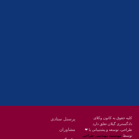
آدرس
گیلان ، رشت ، بلوار چمران
تلفکس:
01332858616
01332858617
01332858618
پست الکترونیک:
help@guilanbar.ir
سامانه پیامکی:
90007065
9999584369
کلیه حقوق به کانون وکلای
پرسنل ستادی
دادگستری گیلان تعلق دارد.
مشاوران
طراحی، توسعه و پشتیبانی با ❤
توسط:
موسسه مهندسی طراحی