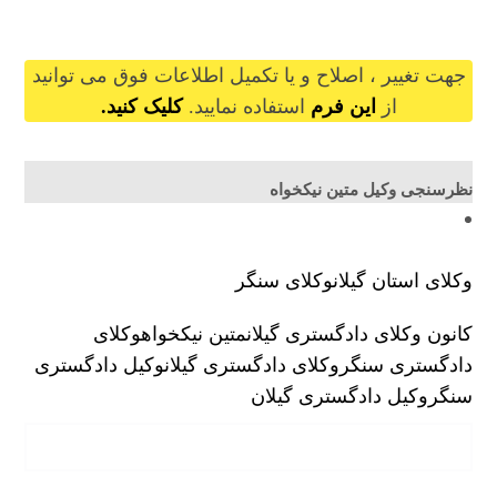
matinnikkhah@gilb.ir
جهت تغییر ، اصلاح و یا تکمیل اطلاعات فوق می توانید
از
این فرم
استفاده نمایید.
کلیک کنید.
نظرسنجی وکیل متین نیکخواه
وکلای استان گیلان
وکلای سنگر
کانون وکلای دادگستری گیلان
متین نیکخواه
وکلای
دادگستری سنگر
وکلای دادگستری گیلان
وکیل دادگستری
سنگر
وکیل دادگستری گیلان